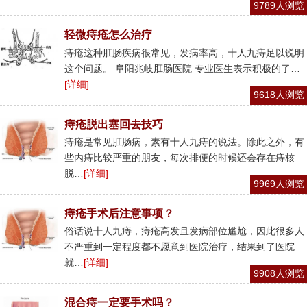
9789人浏览
轻微痔疮怎么治疗
痔疮这种肛肠疾病很常见，发病率高，十人九痔足以说明
这个问题。 阜阳兆岐肛肠医院 专业医生表示积极的了…
[详细]
9618人浏览
痔疮脱出塞回去技巧
痔疮是常见肛肠病，素有十人九痔的说法。除此之外，有
些内痔比较严重的朋友，每次排便的时候还会存在痔核
脱…
[详细]
9969人浏览
痔疮手术后注意事项？
俗话说十人九痔，痔疮高发且发病部位尴尬，因此很多人
不严重到一定程度都不愿意到医院治疗，结果到了医院
就…
[详细]
9908人浏览
混合痔一定要手术吗？