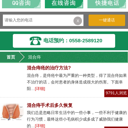
一键通话
X
电话预约：0558-2589120
首页
混合痔
混合痔疮的治疗方法?
混合痔，是痔疮中最为严重的一种类型，得了混合痔如果
不治疗的话，会对患者的身体造成很大的伤害。下面阜
阳…
[详细]
9791人浏览
混合痔手术后多久恢复
我们总是忽略日常生活中的一些小事，一些不利于健康的
行为习惯，最终这些小毛病积少成多成了威胁我们健康
的…
[详细]